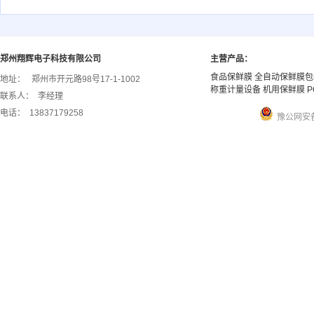
郑州翔辉电子科技有限公司
主营产品：
食品保鲜膜 全自动保鲜膜包
地址：
郑州市开元路98号17-1-1002
称重计量设备 机用保鲜膜 P
联系人：
李经理
电话：
13837179258
豫公网安备 