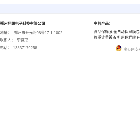
郑州翔辉电子科技有限公司
主营产品：
食品保鲜膜 全自动保鲜膜包
地址：
郑州市开元路98号17-1-1002
称重计量设备 机用保鲜膜 P
联系人：
李经理
电话：
13837179258
豫公网安备 