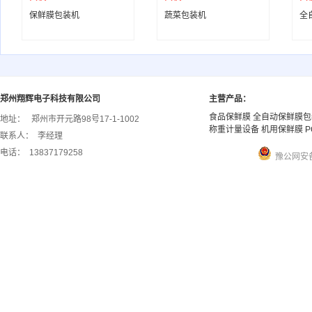
保鲜膜包装机
蔬菜包装机
全
郑州翔辉电子科技有限公司
主营产品：
食品保鲜膜 全自动保鲜膜包
地址：
郑州市开元路98号17-1-1002
称重计量设备 机用保鲜膜 P
联系人：
李经理
电话：
13837179258
豫公网安备 